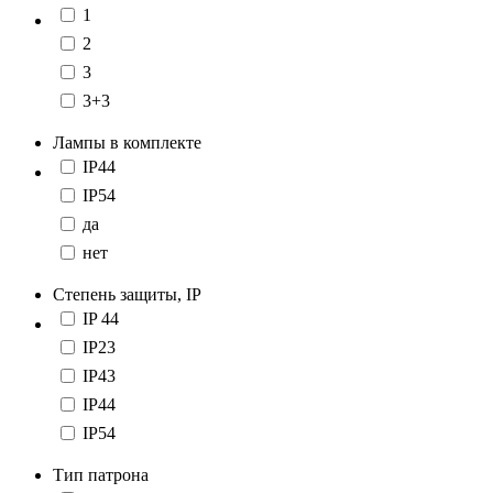
1
2
3
3+3
Лампы в комплекте
IP44
IP54
да
нет
Степень защиты, IP
IP 44
IP23
IP43
IP44
IP54
Тип патрона